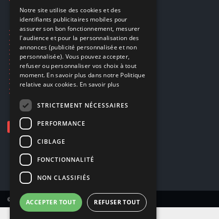
FRENCH
Notre site utilise des cookies et des
identifiants publicitaires mobiles pour
DUTCH
assurer son bon fonctionnement, mesurer
Ecogaming
ENGLISH
l'audience et pour la personnalisation des
Expédition & retours
annonces (publicité personnalisée et non
Confidentialité
personnalisée). Vous pouvez accepter,
Conditions générales
refuser ou personnaliser vos choix à tout
EA Sport UFC 6
moment. En savoir plus dans notre Politique
Call of Duty: Modern Warfare 4
relative aux cookies.
En savoir plus
Rachat et revente de jeux en cash
STRICTEMENT NÉCESSAIRES
PERFORMANCE
CIBLAGE
FONCTIONNALITÉ
NON CLASSIFIÉS
© Copyright 2026 Smartoys SA – Tous droits réservés.
ACCEPTER TOUT
REFUSER TOUT