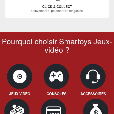
CLICK & COLLECT
enlèvement et paiement en magasins.
Pourquoi choisir Smartoys Jeux-
vidéo ?
JEUX VIDÉO
CONSOLES
ACCESSOIRES