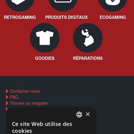
RETROGAMING
PRODUITS DIGITAUX
ECOGAMING
GOODIES
RÉPARATIONS
Contactez-nous
FAQ
Trouver un magasin
Rachat cartes Pokémon
×
Réservation par SMS
Restauration CD griffés
Ce site Web utilise des
FRENCH
Réparations & SAV
cookies
Smartpoints