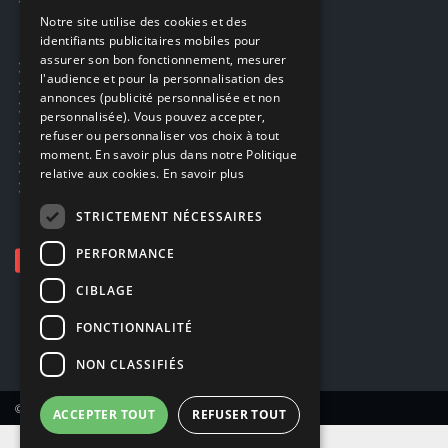
FRENCH
Notre site utilise des cookies et des
identifiants publicitaires mobiles pour
DUTCH
assurer son bon fonctionnement, mesurer
Ecogaming
ENGLISH
l'audience et pour la personnalisation des
Expédition & retours
annonces (publicité personnalisée et non
Confidentialité
personnalisée). Vous pouvez accepter,
Conditions générales
refuser ou personnaliser vos choix à tout
EA Sport UFC 6
moment. En savoir plus dans notre Politique
Call of Duty: Modern Warfare 4
relative aux cookies.
En savoir plus
Rachat et revente de jeux en cash
STRICTEMENT NÉCESSAIRES
PERFORMANCE
CIBLAGE
FONCTIONNALITÉ
NON CLASSIFIÉS
© Copyright 2026 Smartoys SA – Tous droits réservés.
ACCEPTER TOUT
REFUSER TOUT