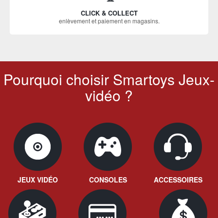
CLICK & COLLECT
enlèvement et paiement en magasins.
Pourquoi choisir Smartoys Jeux-
vidéo ?
JEUX VIDÉO
CONSOLES
ACCESSOIRES