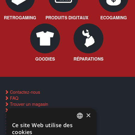
RETROGAMING
PRODUITS DIGITAUX
ECOGAMING
GOODIES
RÉPARATIONS
Contactez-nous
FAQ
Trouver un magasin
Rachat cartes Pokémon
×
Réservation par SMS
Restauration CD griffés
Ce site Web utilise des
FRENCH
Réparations & SAV
cookies
Smartpoints