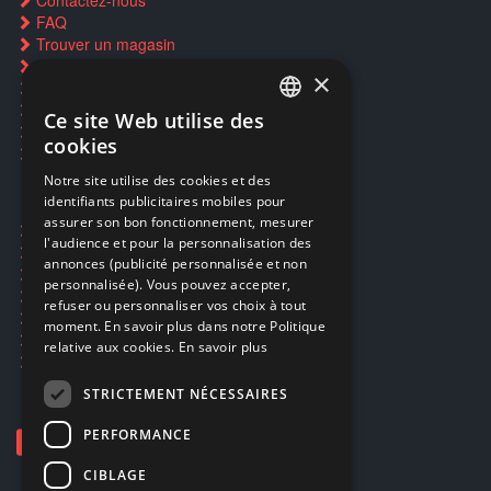
Contactez-nous
FAQ
Trouver un magasin
Rachat cartes Pokémon
×
Réservation par SMS
Restauration CD griffés
Ce site Web utilise des
FRENCH
Réparations & SAV
cookies
Smartpoints
FRENCH
Notre site utilise des cookies et des
identifiants publicitaires mobiles pour
DUTCH
assurer son bon fonctionnement, mesurer
Ecogaming
ENGLISH
l'audience et pour la personnalisation des
Expédition & retours
annonces (publicité personnalisée et non
Confidentialité
personnalisée). Vous pouvez accepter,
Conditions générales
refuser ou personnaliser vos choix à tout
EA Sport UFC 6
moment. En savoir plus dans notre Politique
Call of Duty: Modern Warfare 4
relative aux cookies.
En savoir plus
Rachat et revente de jeux en cash
STRICTEMENT NÉCESSAIRES
PERFORMANCE
CIBLAGE