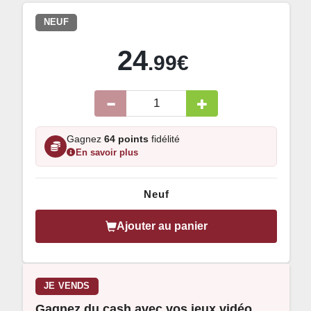
NEUF
24
.99€
Gagnez
64 points
fidélité
En savoir plus
Neuf
Ajouter au panier
JE VENDS
Gagnez du cash avec vos jeux vidéo