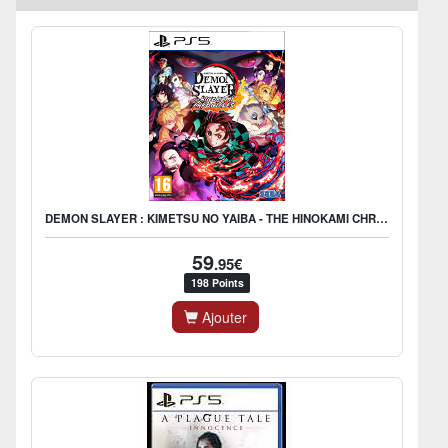
DEMON SLAYER : KIMETSU NO YAIBA - THE HINOKAMI CHRONICLES
59
.95€
198 Points
Ajouter