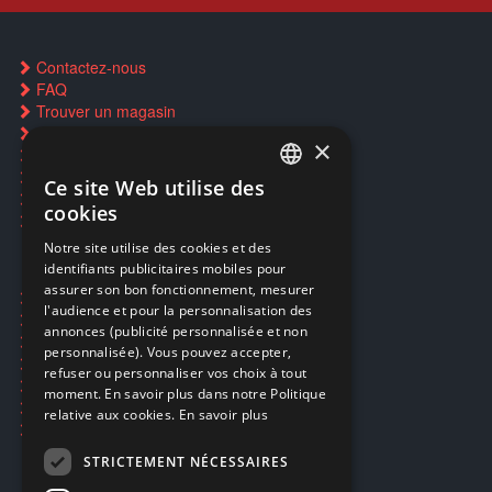
Contactez-nous
FAQ
Trouver un magasin
Rachat cartes Pokémon
×
Réservation par SMS
Restauration CD griffés
Ce site Web utilise des
FRENCH
Réparations & SAV
cookies
Smartpoints
FRENCH
Notre site utilise des cookies et des
identifiants publicitaires mobiles pour
DUTCH
assurer son bon fonctionnement, mesurer
Ecogaming
ENGLISH
l'audience et pour la personnalisation des
Expédition & retours
annonces (publicité personnalisée et non
Confidentialité
personnalisée). Vous pouvez accepter,
Conditions générales
refuser ou personnaliser vos choix à tout
EA Sport UFC 6
moment. En savoir plus dans notre Politique
Call of Duty: Modern Warfare 4
relative aux cookies.
En savoir plus
Rachat et revente de jeux en cash
STRICTEMENT NÉCESSAIRES