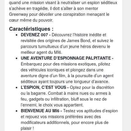
quand une mission visant à neutraliser un espion séditieux
s’achève en tragédie, il doit s’allier à son mentor
Greenway pour dévoiler une conspiration menaçant le
cœur même du pouvoir.
Caractéristiques :
DEVENEZ 007 -
Découvrez l’histoire inédite et
revisitée des origines de James Bond, et suivez le
parcours tumultueux d’un jeune héros devenu le
meilleur agent du MI6.
UNE AVENTURE D’ESPIONNAGE PALPITANTE -
Embarquez pour des missions exotiques, pilotez
des véhicules iconiques et plongez dans une
aventure digne d’un film, à la poursuite d’un agent
séditieux ayant toujours une longueur d’avance.
L’ESPION, C’EST VOUS -
Optez pour la discrétion
ou la bagarre. Combat à mains nues ou armes à
feu, gadgets ou infiltration, bluff sous le nez de
l’ennemi, le choix vous appartient.
BIENVENUE AU MI6 -
Testez vos aptitudes d’espion
et rejouez vos missions préférées avec des
modificateurs additionnels, pour encore plus de
plaisir !