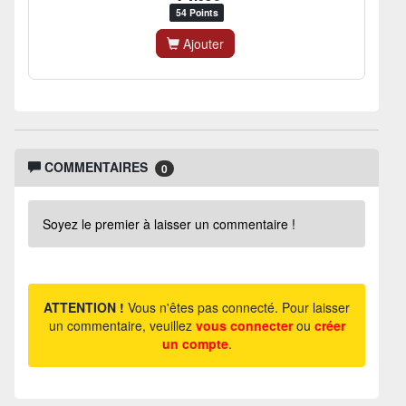
54 Points
Ajouter
COMMENTAIRES
0
Soyez le premier à laisser un commentaire !
ATTENTION !
Vous n'êtes pas connecté. Pour laisser
un commentaire, veuillez
vous connecter
ou
créer
un compte
.