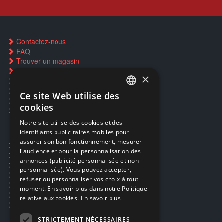
Contactez-nous
FAQ
Trouver un magasin
Rachat cartes Pokémon
×
Réservation par SMS
Restauration CD griffés
Ce site Web utilise des
FRENCH
Réparations & SAV
cookies
Smartpoints
FRENCH
Notre site utilise des cookies et des
identifiants publicitaires mobiles pour
DUTCH
assurer son bon fonctionnement, mesurer
Ecogaming
ENGLISH
l'audience et pour la personnalisation des
Expédition & retours
annonces (publicité personnalisée et non
Confidentialité
personnalisée). Vous pouvez accepter,
Conditions générales
refuser ou personnaliser vos choix à tout
EA Sport UFC 6
moment. En savoir plus dans notre Politique
Call of Duty: Modern Warfare 4
relative aux cookies.
En savoir plus
Rachat et revente de jeux en cash
STRICTEMENT NÉCESSAIRES