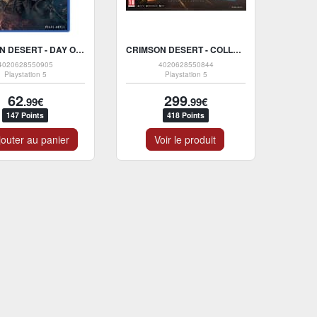
CRIMSON DESERT - DAY ONE EDITION - PS5
CRIMSON DESERT - COLLECTOR'S EDITION - VERSION PS5
4020628550905
4020628550844
Playstation 5
Playstation 5
62
299
.99€
.99€
147 Points
418 Points
outer au panier
Voir le produit