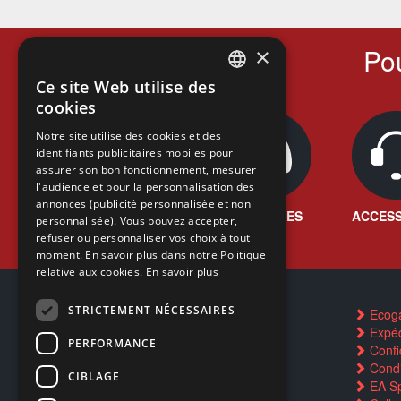
Pou
×
Ce site Web utilise des
FRENCH
cookies
FRENCH
Notre site utilise des cookies et des
identifiants publicitaires mobiles pour
DUTCH
assurer son bon fonctionnement, mesurer
ENGLISH
l'audience et pour la personnalisation des
annonces (publicité personnalisée et non
JEUX VIDÉO
CONSOLES
ACCESS
personnalisée). Vous pouvez accepter,
refuser ou personnaliser vos choix à tout
moment. En savoir plus dans notre Politique
relative aux cookies.
En savoir plus
STRICTEMENT NÉCESSAIRES
Contactez-nous
Ecog
FAQ
Expéd
PERFORMANCE
Trouver un magasin
Confid
Rachat cartes Pokémon
Condi
CIBLAGE
Réservation par SMS
EA Sp