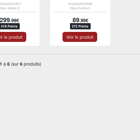
020628550837
4020628550868
Xbox Series X
Xbox Series X
299
89
.99€
.99€
418 Points
272 Points
ir le produit
Voir le produit
1
à
6
(sur
6
produits)