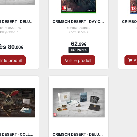
CRIMSON DESERT - DELUXE EDITION - PS5
CRIMSON DESERT - DAY ONE EDITION - VERSION XBOX SERIES X
020628550875
4020628550899
Playstation 5
Xbox Series X
62
.99€
ès 80
.00€
147 Points
ir le produit
Voir le produit
Aj
CRIMSON DESERT - COLLECTOR'S EDITION - VERSION XBOX SERIES X
CRIMSON DESERT - DELUXE EDITION - VERSION XBOX SERIES X