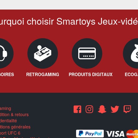
rquoi choisir Smartoys Jeux-vidé
OIRES
RETROGAMING
PRODUITS DIGITAUX
ECOG
aming
ition & retours
entialité
tions générales
ort UFC 6