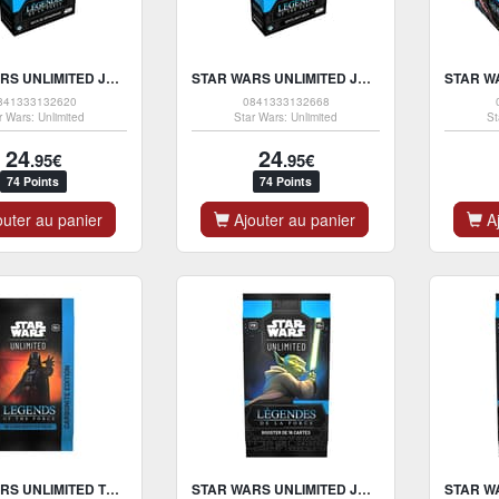
STAR WARS UNLIMITED JCC - DECK DE DÉMARRAGE LÉGENDES DE LA FORCE : QUI-GON JINN - FR
STAR WARS UNLIMITED JCC - DECK DE DÉMARRAGE LÉGENDES DE LA FORCE : DARTH MAUL - FR
841333132620
0841333132668
r Wars: Unlimited
Star Wars: Unlimited
St
24
24
.95€
.95€
74 Points
74 Points
uter au panier
Ajouter au panier
Aj
STAR WARS UNLIMITED TCG - LEGENDS OF THE FORCE CARBONITE BOOSTER PACK - UK
STAR WARS UNLIMITED JCC - PACK DE BOOSTER LÉGENDES DE LA FORCE - FR