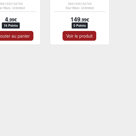
0841333132705
0841333132743
ar Wars: Unlimited
Star Wars: Unlimited
4
149
.99€
.99€
16 Points
0 Points
outer au panier
Voir le produit