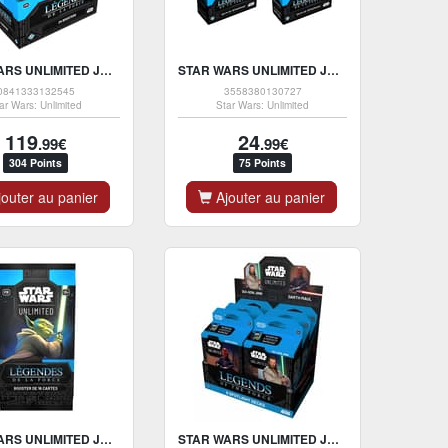
STAR WARS UNLIMITED JCC - DISPLAY DE PACKS DE BOOSTER LÉGENDES DE LA FORCE (DISPLAY X24) - FR
STAR WARS UNLIMITED JCC - DECK DE DÉMARRAGE LÉGENDES DE LA FORCE QUI-GON JINN ET DARK MAUL (1X DECK ALÉATOIRE) - FR
0841333132545
3558380130727
ar Wars: Unlimited
Star Wars: Unlimited
119
24
.99€
.99€
304 Points
75 Points
outer au panier
Ajouter au panier
STAR WARS UNLIMITED JCC - PACK DE BOOSTER BLISTER LÉGENDES DE LA FORCE - FR
STAR WARS UNLIMITED JCC - DISPLAY DE DECK DE DÉMARRAGE LÉGENDES DE LA FORCE QUI-GON JINN ET DARTH MAUL (6X DECKS) - FR