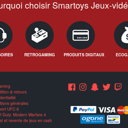
rquoi choisir Smartoys Jeux-vidé
OIRES
RETROGAMING
PRODUITS DIGITAUX
ECOG
aming
ition & retours
entialité
tions générales
ort UFC 6
of Duty: Modern Warfare 4
t et revente de jeux en cash