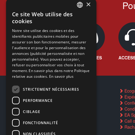
Pou
×
Ce site Web utilise des
FRENCH
cookies
FRENCH
Notre site utilise des cookies et des
identifiants publicitaires mobiles pour
DUTCH
assurer son bon fonctionnement, mesurer
ENGLISH
l'audience et pour la personnalisation des
annonces (publicité personnalisée et non
JEUX VIDÉO
CONSOLES
ACCESS
personnalisée). Vous pouvez accepter,
refuser ou personnaliser vos choix à tout
moment. En savoir plus dans notre Politique
relative aux cookies.
En savoir plus
STRICTEMENT NÉCESSAIRES
Contactez-nous
Ecog
FAQ
Expéd
PERFORMANCE
Trouver un magasin
Confid
Rachat cartes Pokémon
Condi
CIBLAGE
Réservation par SMS
EA Sp
Restauration CD griffés
Call 
FONCTIONNALITÉ
Réparations & SAV
Racha
Smartpoints
NON CLASSIFIÉS