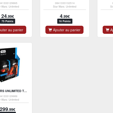
841333129965
0841333132514
r Wars: Unlimited
Star Wars: Unlimited
St
24
4
.99€
.99€
75 Points
16 Points
uter au panier
Ajouter au panier
Aj
STAR WARS UNLIMITED TCG - LEGENDS OF THE FORCE CARBONITE BOOSTER PACKS DISPLAY (DISPLAY X12) - UK
841333129989
r Wars: Unlimited
299
.99€