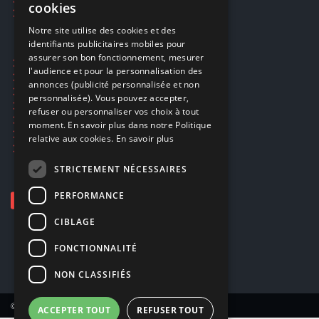
cookies
Smartpoints
FRENCH
Notre site utilise des cookies et des
identifiants publicitaires mobiles pour
DUTCH
assurer son bon fonctionnement, mesurer
Ecogaming
ENGLISH
l'audience et pour la personnalisation des
Expédition & retours
annonces (publicité personnalisée et non
Confidentialité
personnalisée). Vous pouvez accepter,
Conditions générales
refuser ou personnaliser vos choix à tout
EA Sport UFC 6
moment. En savoir plus dans notre Politique
Call of Duty: Modern Warfare 4
relative aux cookies.
En savoir plus
Rachat et revente de jeux en cash
STRICTEMENT NÉCESSAIRES
PERFORMANCE
CIBLAGE
FONCTIONNALITÉ
NON CLASSIFIÉS
© Copyright 2026 Smartoys SA – Tous droits réservés.
ACCEPTER TOUT
REFUSER TOUT