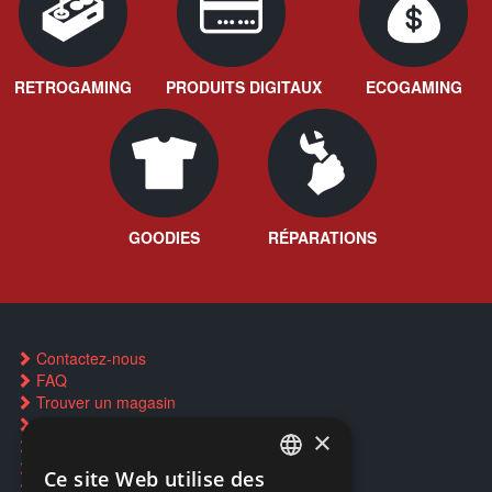
RETROGAMING
PRODUITS DIGITAUX
ECOGAMING
GOODIES
RÉPARATIONS
Contactez-nous
FAQ
Trouver un magasin
Rachat cartes Pokémon
×
Réservation par SMS
Restauration CD griffés
Ce site Web utilise des
FRENCH
Réparations & SAV