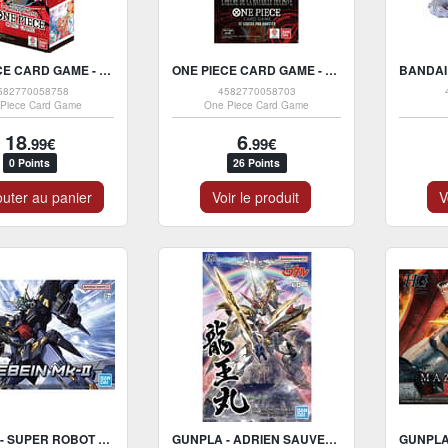
ONE PIECE CARD GAME - DECK DE DÉMARRAGE ST-31 - FR
ONE PIECE CARD GAME - PACK DE BOOSTER SOUS BLISTER OP-16 L'HEURE DE LA BATAILLE (1X BOOSTER ALÉATOIRE) - FR
582770058758
4582770058703
Piece Card Game
One Piece Card Game
18
6
.99€
.99€
0 Points
26 Points
uter au panier
Voir le produit
V
GUNPLA - SUPER ROBOT WARS OG - HG 1/144 - HÜCKEBEIN MK-II MODEL KIT
GUNPLA - ADRIEN SAUVEUR DU MONDE - HG 1/144 AMPLIFIED IMGN - RYUOUMARU MODEL KIT