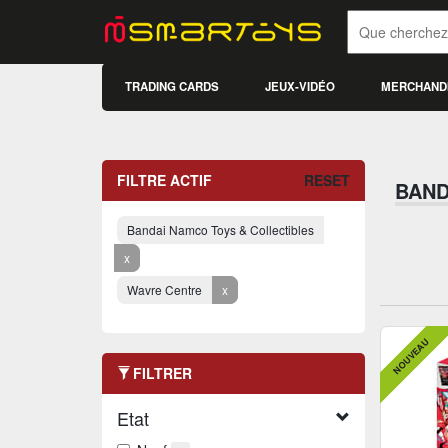
TRADING CARDS
JEUX-VIDÉO
MERCHAND
FILTRE ACTIF
RESET
BAND
Bandai Namco Toys & Collectibles
x
Wavre Centre
x
NOUVEAU
FILTRER
Etat