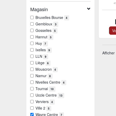
4
Magasin
Bruxelles Bourse
4
Gembloux
3
Gosselies
Vo
5
Hannut
5
Huy
7
Ixelles
9
Afficher
LLN
9
Liège
6
Mouscron
4
Namur
8
Nivelles Centre
4
Tournai
10
Uccle Centre
13
Verviers
4
Ville 2
5
Wavre Centre
7