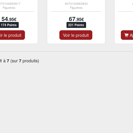
573102650917
4573102663832
Figurines
Figurines
54
67
.95€
.95€
174 Points
221 Points
ir le produit
Voir le produit
Aj
1
à
7
(sur
7
produits)