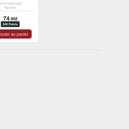
4573102640208
Figurines
74
.95€
240 Points
outer au panier