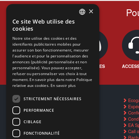
Pou
×
Ce site Web utilise des
FRENCH
cookies
FRENCH
Notre site utilise des cookies et des
identifiants publicitaires mobiles pour
DUTCH
assurer son bon fonctionnement, mesurer
ENGLISH
l'audience et pour la personnalisation des
annonces (publicité personnalisée et non
JEUX VIDÉO
CONSOLES
ACCESS
personnalisée). Vous pouvez accepter,
refuser ou personnaliser vos choix à tout
moment. En savoir plus dans notre Politique
relative aux cookies.
En savoir plus
STRICTEMENT NÉCESSAIRES
Contactez-nous
Ecog
FAQ
Expéd
PERFORMANCE
Trouver un magasin
Confid
Rachat cartes Pokémon
Condi
CIBLAGE
Réservation par SMS
EA Sp
Restauration CD griffés
Call 
FONCTIONNALITÉ
Réparations & SAV
Racha