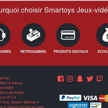
rquoi choisir Smartoys Jeux-vidé
OIRES
RETROGAMING
PRODUITS DIGITAUX
ECOG
aming
ition & retours
entialité
tions générales
ort UFC 6
of Duty: Modern Warfare 4
t et revente de jeux en cash