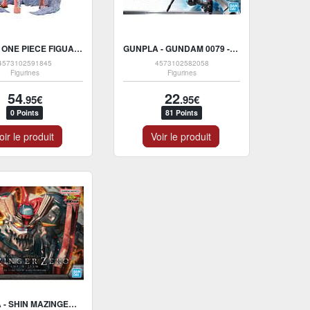
BANDAI ONE PIECE FIGUARTSZERO MONKEY D. LUFFY SUMMIT BATTLE STATUE PVC 12 CM
GUNPLA - GUNDAM 0079 - HG 1/144 - RX-78-2 GUNDAM (BEYOND GLOBAL) MODEL KIT
4573102591845
4573102582058
Figurines
Figurines
54
22
.95€
.95€
0 Points
81 Points
oir le produit
Voir le produit
GUNPLA - SHIN MAZINGER ZERO VS. DARK GENERAL - HG 1/144 - MAZINGER ZERO (INFINITISM) MODEL KIT