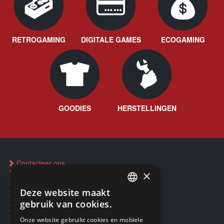
RETROGAMING
DIGITALE GAMES
ECOGAMING
GOODIES
HERSTELLINGEN
Contacteer ons
×
FAQ
Een winkel vinden
Deze website maakt
Inkoop Pokémon-kaarten
FRENCH
Reservering via SMS
gebruik van cookies.
CD & Disc herstelservice
FRENCH
Onze website gebruikt cookies en mobiele
Reparaties & After-sales