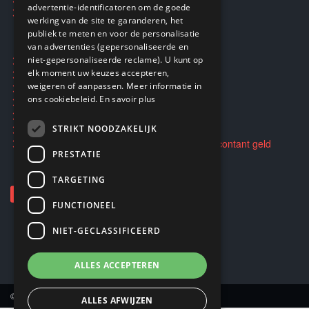
advertentie-identificatoren om de goede
DUTCH
Smartpunten
werking van de site te garanderen, het
ENGLISH
publiek te meten en voor de personalisatie
van advertenties (gepersonaliseerde en
Ecogaming
niet-gepersonaliseerde reclame). U kunt op
elk moment uw keuzes accepteren,
Verzending en retouren
weigeren of aanpassen. Meer informatie in
Privacybeleid
ons cookiebeleid.
En savoir plus
Algemene voorwaarden
STRIKT NOODZAKELIJK
Opkopen en doorverkopen van spellen voor contant geld
PRESTATIE
TARGETING
FUNCTIONEEL
NIET-GECLASSIFICEERD
ALLES ACCEPTEREN
© Copyright 2026 Smartoys SA.
ALLES AFWIJZEN