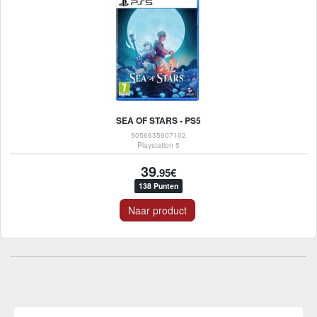
SEA OF STARS - PS5
5056635607102
Playstation 5
39
.95€
138 Punten
Naar product