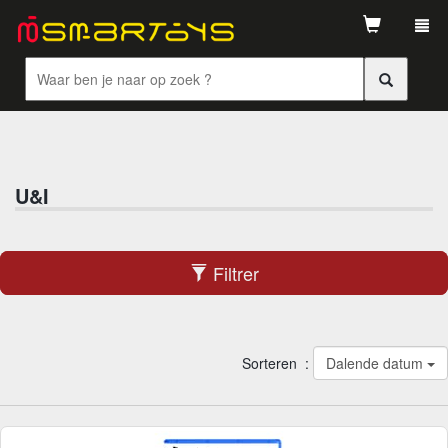
Tog
navi
U&I
Filtrer
Sorteren :
Dalende datum