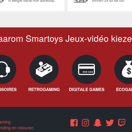
in België vanaf 40€ aankoop.
binnen 24 tot 48 uur.
arom Smartoys Jeux-vidéo kiez
SSOIRES
RETROGAMING
DIGITALE GAMES
ECOGA
aming
nding en retouren