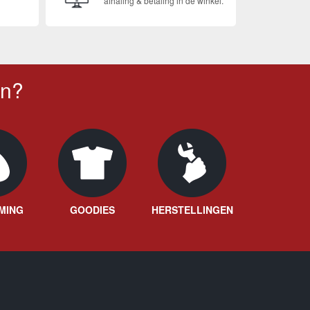
afhaling & betaling in de winkel.
en?
MING
GOODIES
HERSTELLINGEN