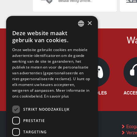
Betaal veilig online.
×
Deze website maakt
FRENCH
Wa
gebruik van cookies.
FRENCH
Onze website gebruikt cookies en mobiele
advertentie-identificatoren om de goede
DUTCH
werking van de site te garanderen, het
ENGLISH
publiek te meten en voor de personalisatie
van advertenties (gepersonaliseerde en
niet-gepersonaliseerde reclame). U kunt op
elk moment uw keuzes accepteren,
weigeren of aanpassen. Meer informatie in
GAMES
CONSOLES
ACCE
ons cookiebeleid.
En savoir plus
STRIKT NOODZAKELIJK
PRESTATIE
Contacteer ons
Ecog
TARGETING
FAQ
Verze