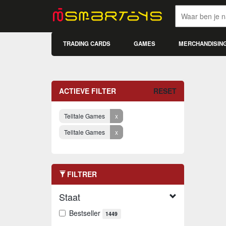
TRADING CARDS
GAMES
MERCHANDISIN
ACTIEVE FILTER
RESET
Telltale Games
x
Telltale Games
x
FILTRER
Staat
Bestseller
1449