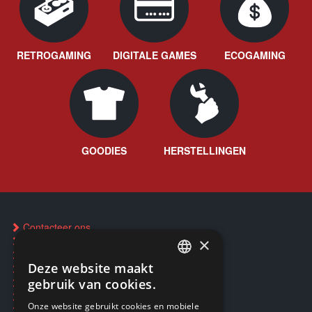
RETROGAMING
DIGITALE GAMES
ECOGAMING
GOODIES
HERSTELLINGEN
Contacteer ons
×
FAQ
Een winkel vinden
Deze website maakt
Inkoop Pokémon-kaarten
FRENCH
Reservering via SMS
gebruik van cookies.
CD & Disc herstelservice
FRENCH
Onze website gebruikt cookies en mobiele
Reparaties & After-sales