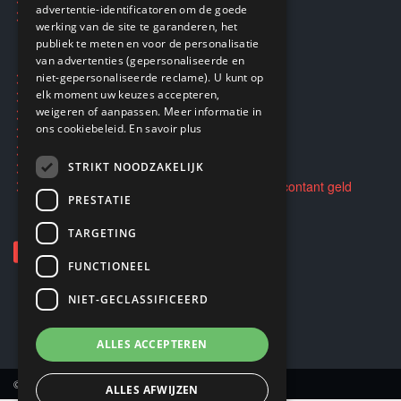
advertentie-identificatoren om de goede
DUTCH
Smartpunten
werking van de site te garanderen, het
ENGLISH
publiek te meten en voor de personalisatie
van advertenties (gepersonaliseerde en
Ecogaming
niet-gepersonaliseerde reclame). U kunt op
elk moment uw keuzes accepteren,
Verzending en retouren
weigeren of aanpassen. Meer informatie in
Privacybeleid
ons cookiebeleid.
En savoir plus
Algemene voorwaarden
STRIKT NOODZAKELIJK
Opkopen en doorverkopen van spellen voor contant geld
PRESTATIE
TARGETING
FUNCTIONEEL
NIET-GECLASSIFICEERD
ALLES ACCEPTEREN
© Copyright 2026 Smartoys SA.
ALLES AFWIJZEN