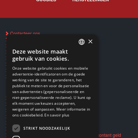
Contacteer ons
×
FAQ
Een winkel vinden
Deze website maakt
Inkoop Pokémon-kaarten
FRENCH
Reservering via SMS
gebruik van cookies.
CD & Disc herstelservice
FRENCH
Onze website gebruikt cookies en mobiele
Reparaties & After-sales
advertentie-identificatoren om de goede
DUTCH
Smartpunten
werking van de site te garanderen, het
ENGLISH
publiek te meten en voor de personalisatie
van advertenties (gepersonaliseerde en
Ecogaming
niet-gepersonaliseerde reclame). U kunt op
elk moment uw keuzes accepteren,
Verzending en retouren
weigeren of aanpassen. Meer informatie in
Privacybeleid
ons cookiebeleid.
En savoir plus
Algemene voorwaarden
STRIKT NOODZAKELIJK
Opkopen en doorverkopen van spellen voor contant geld