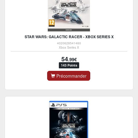
STAR WARS: GALACTIC RACER - XBOX SERIES X
4020628541460
Xbox Series X
54
.99€
143 Points
Précommander