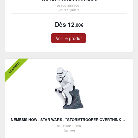
0850016557001
Jeux et jouets
Dès 12
.00€
Voir le produit
NOUVEAU
NEMESIS NOW - STAR WARS - "STORMTROOPER OVERTHINKER" STATUE 12CM
0801269163136
Figurines