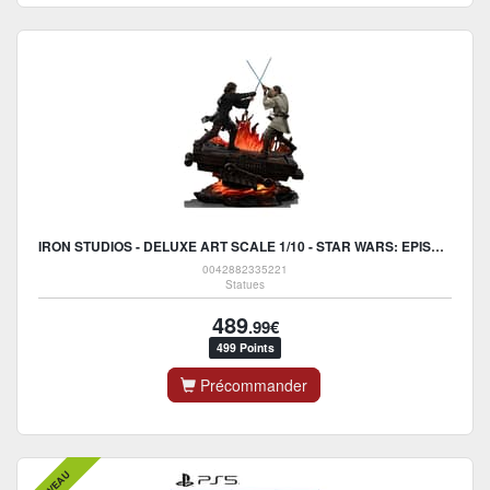
IRON STUDIOS - DELUXE ART SCALE 1/10 - STAR WARS: EPISODE III - LA REVANCHE DES SITH - ANAKIN VS OBI-WAN STATUE 34CM
0042882335221
Statues
489
.99€
499 Points
Précommander