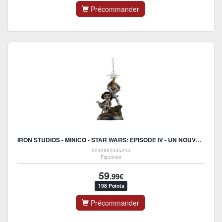
Précommander
IRON STUDIOS - MINICO - STAR WARS: EPISODE IV - UN NOUVEL ESPOIR - LUKE ET LEIA STATUE 28CM
0042882335245
Figurines
59
.99€
198 Points
Précommander