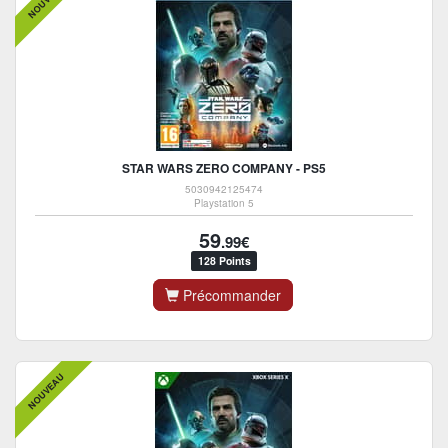
NOUVEAU
STAR WARS ZERO COMPANY - PS5
5030942125474
Playstation 5
59
.99€
128 Points
Précommander
NOUVEAU