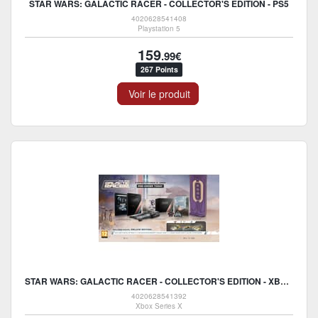
STAR WARS: GALACTIC RACER - COLLECTOR'S EDITION - PS5
4020628541408
Playstation 5
159
.99€
267 Points
Voir le produit
STAR WARS: GALACTIC RACER - COLLECTOR'S EDITION - XBOX SERIES X
4020628541392
Xbox Series X