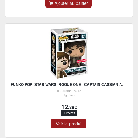
Ajouter au panier
FUNKO POP! STAR WARS: ROGUE ONE - CAPTAIN CASSIAN ANDOR
0889698104517
Figurines
12
.39€
0 Points
Voir le produit