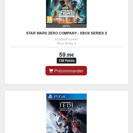
STAR WARS ZERO COMPANY - XBOX SERIES X
5030936125480
Xbox Series X
59
.99€
128 Points
Précommander