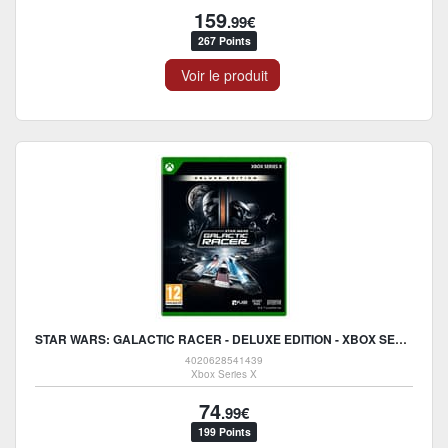
159
.99€
267 Points
Voir le produit
STAR WARS: GALACTIC RACER - DELUXE EDITION - XBOX SERIES X
4020628541439
Xbox Series X
74
.99€
199 Points