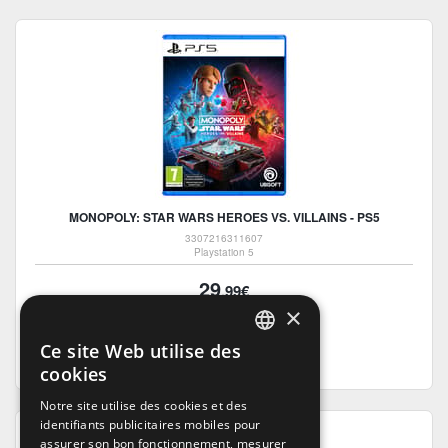
MONOPOLY: STAR WARS HEROES VS. VILLAINS - PS5
3307216311607
Playstation 5
29
.99€
×
76 Points
Ajouter au panier
Ce site Web utilise des
FRENCH
cookies
FRENCH
Notre site utilise des cookies et des
identifiants publicitaires mobiles pour
DUTCH
assurer son bon fonctionnement, mesurer