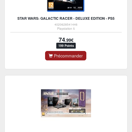
STAR WARS: GALACTIC RACER - DELUXE EDITION - PS5
4020628541446
Playstation 5
74
.99€
199 Points
Précommander