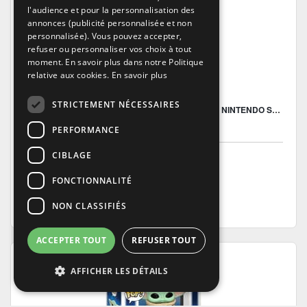
ENGLISH
l'audience et pour la personnalisation des
annonces (publicité personnalisée et non
personnalisée). Vous pouvez accepter,
refuser ou personnaliser vos choix à tout
moment. En savoir plus dans notre Politique
relative aux cookies.
En savoir plus
STRICTEMENT NÉCESSAIRES
MONOPOLY: STAR WARS HEROES VS. VILLAINS - NINTENDO SWITCH
3307216311331
PERFORMANCE
Nintendo Switch
29
CIBLAGE
.99€
76 Points
FONCTIONNALITÉ
Ajouter au panier
NON CLASSIFIÉS
ACCEPTER TOUT
REFUSER TOUT
AFFICHER LES DÉTAILS