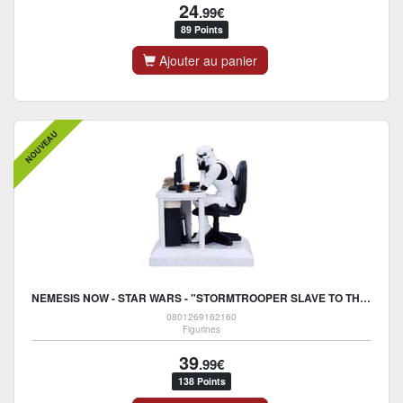
24
.99€
89 Points
Ajouter au panier
NOUVEAU
NEMESIS NOW - STAR WARS - "STORMTROOPER SLAVE TO THE WAGE" STATUE 13.7CM
0801269162160
Figurines
39
.99€
138 Points