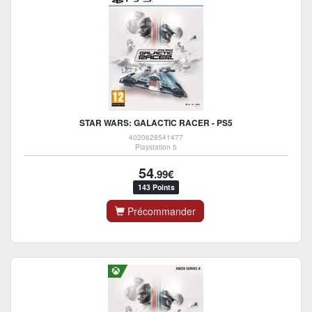
STAR WARS: GALACTIC RACER - PS5
4020628541477
Playstation 5
54
.99€
143 Points
Précommander