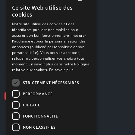
Restauration CD griffés
Ce site Web utilise des
FRENCH
Réparations & SAV
cookies
Smartpoints
FRENCH
Notre site utilise des cookies et des
identifiants publicitaires mobiles pour
DUTCH
assurer son bon fonctionnement, mesurer
Ecogaming
ENGLISH
l'audience et pour la personnalisation des
Expédition & retours
annonces (publicité personnalisée et non
Confidentialité
personnalisée). Vous pouvez accepter,
Conditions générales
refuser ou personnaliser vos choix à tout
EA Sport UFC 6
moment. En savoir plus dans notre Politique
Call of Duty: Modern Warfare 4
relative aux cookies.
En savoir plus
Rachat et revente de jeux en cash
STRICTEMENT NÉCESSAIRES
PERFORMANCE
CIBLAGE
FONCTIONNALITÉ
NON CLASSIFIÉS