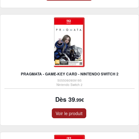
PRAGMATA - GAME-KEY CARD - NINTENDO SWITCH 2
5055060909195
Nintendo Switch 2
Dès 39
.99€
Voir le produit