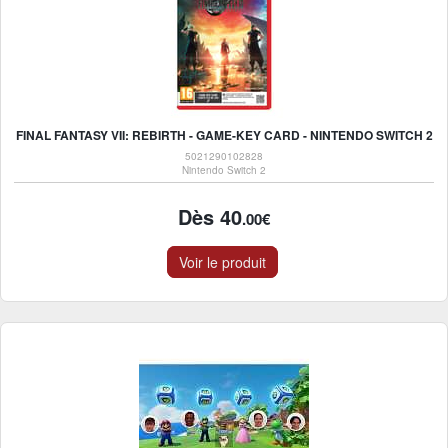
FINAL FANTASY VII: REBIRTH - GAME-KEY CARD - NINTENDO SWITCH 2
5021290102828
Nintendo Switch 2
Dès 40
.00€
Voir le produit