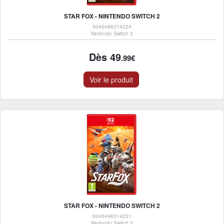
STAR FOX - NINTENDO SWITCH 2
0045496314224
Nintendo Switch 2
Dès 49
.99€
Voir le produit
STAR FOX - NINTENDO SWITCH 2
0045496314231
Nintendo Switch 2