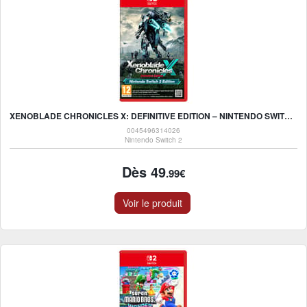
XENOBLADE CHRONICLES X: DEFINITIVE EDITION – NINTENDO SWITCH 2 EDITION - NINTENDO SWITCH 2
0045496314026
Nintendo Switch 2
Dès 49
.99€
Voir le produit