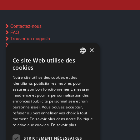
Contactez-nous
FAQ
Trouver un magasin
Rachat cartes Pokémon
×
Réservation par SMS
Restauration CD griffés
Ce site Web utilise des
FRENCH
Réparations & SAV
cookies
Smartpoints
FRENCH
Notre site utilise des cookies et des
identifiants publicitaires mobiles pour
DUTCH
assurer son bon fonctionnement, mesurer
Ecogaming
ENGLISH
l'audience et pour la personnalisation des
Expédition & retours
annonces (publicité personnalisée et non
Confidentialité
personnalisée). Vous pouvez accepter,
Conditions générales
refuser ou personnaliser vos choix à tout
EA Sport UFC 6
moment. En savoir plus dans notre Politique
Call of Duty: Modern Warfare 4
relative aux cookies.
En savoir plus
Rachat et revente de jeux en cash
STRICTEMENT NÉCESSAIRES