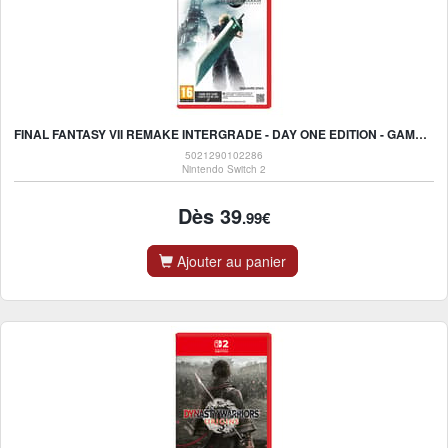
FINAL FANTASY VII REMAKE INTERGRADE - DAY ONE EDITION - GAME-KEY CARD - NINTENDO SWITCH 2
5021290102286
Nintendo Switch 2
Dès 39
.99€
Ajouter au panier