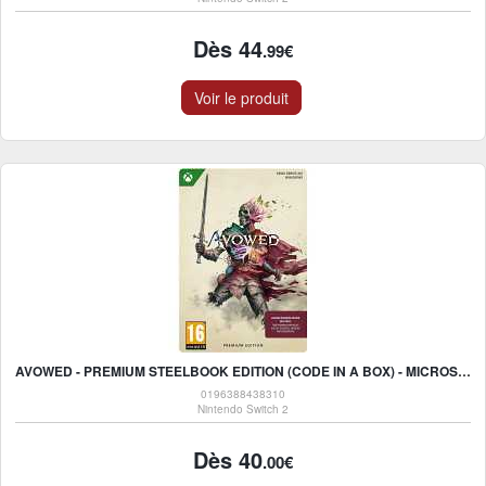
Dès 44
.99€
Voir le produit
AVOWED - PREMIUM STEELBOOK EDITION (CODE IN A BOX) - MICROSOFT XBOX SERIES X - RPG
0196388438310
Nintendo Switch 2
Dès 40
.00€