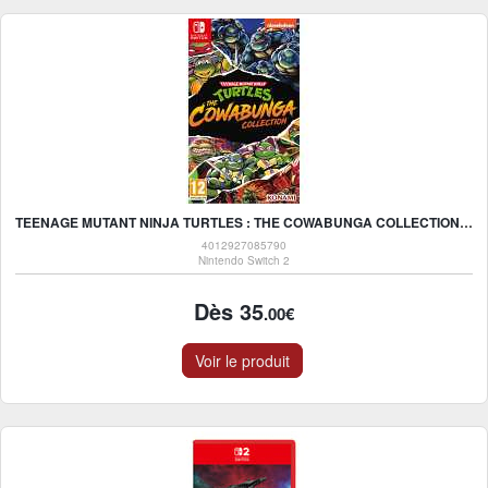
TEENAGE MUTANT NINJA TURTLES : THE COWABUNGA COLLECTION SWITCH
4012927085790
Nintendo Switch 2
Dès 35
.00€
Voir le produit