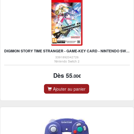
DIGIMON STORY TIME STRANGER - GAME-KEY CARD - NINTENDO SWITCH 2
3391892042726
Nintendo Switch 2
Dès 55
.00€
Ajouter au panier