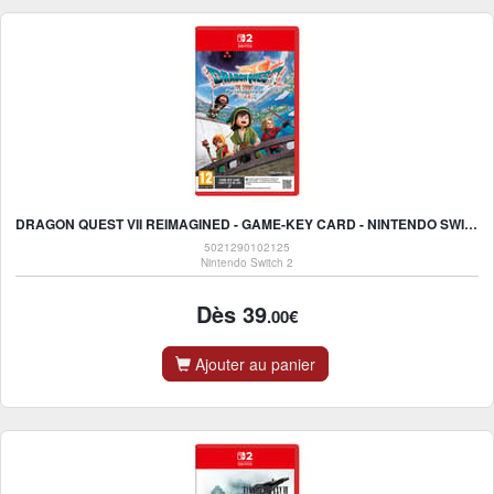
DRAGON QUEST VII REIMAGINED - GAME-KEY CARD - NINTENDO SWITCH 2
5021290102125
Nintendo Switch 2
Dès 39
.00€
Ajouter au panier