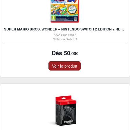
SUPER MARIO BROS. WONDER – NINTENDO SWITCH 2 EDITION + RENDEZ-VOUS AU PARC BELLABEL - NINTENDO SWITCH 2
0045496313920
Nintendo Switch 2
Dès 50
.00€
Voir le produit